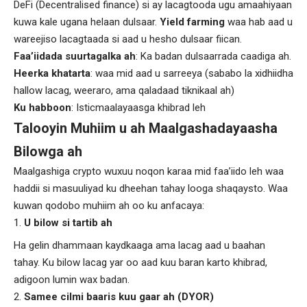
DeFi (Decentralised finance) si ay lacagtooda ugu amaahiyaan
kuwa kale ugana helaan dulsaar.
Yield farming
waa hab aad u
wareejiso lacagtaada si aad u hesho dulsaar fiican.
Faa’iidada suurtagalka ah
: Ka badan dulsaarrada caadiga ah.
Heerka khatarta
: waa mid aad u sarreeya (sababo la xidhiidha
hallow lacag, weeraro, ama qaladaad tiknikaal ah)
Ku habboon
: Isticmaalayaasga khibrad leh
Talooyin Muhiim u ah Maalgashadayaasha
Bilowga ah
Maalgashiga crypto wuxuu noqon karaa mid faa’iido leh waa
haddii si masuuliyad ku dheehan tahay looga shaqaysto. Waa
kuwan qodobo muhiim ah oo ku anfacaya:
U bilow si tartib ah
Ha gelin dhammaan kaydkaaga ama lacag aad u baahan
tahay. Ku bilow lacag yar oo aad kuu baran karto khibrad,
adigoon lumin wax badan.
Samee cilmi baaris kuu gaar ah (DYOR)