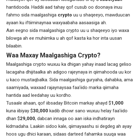
hantidooda. Haddii aad tahay qof cusub oo doonaya inuu
fahmo sida maalgashiga
crypto
uu u shaqeeyo, mawduucan
ayaan ku iftiiminaynaa waxyaabaha aasaasiga ah.
Aan eegno sida maalgashiga crypto uu u shaqeeyo iyo waxa
bilowga ah ee muhiimka u ah qof kasta ka hor inta uusan
bilaabin.
Waa Maxay Maalgashiga Crypto?
Maalgashiga crypto wuxuu ka dhigan yahay inaad lacag geliso
lacagaha dhijitaalka ah adigoo rajeynaya in qiimahooda uu kor
u kaco mustaqbalka. Sida maalgashiga guryaha, dahabka, ama
saamiyada, waxaad rajaynaysaa faa’iido marka qiimaha
hantida aad leedahay uu kordho.
Tusaale ahaan, qof iibsaday Bitcoin markay ahayd $
1,000
kuna iibiyay $
30,000
kadib dhowr sano wuxuu helay faa’iido
dhan $
29,000
, dabcan innaga oo aan iska indhatirayn
kidmadaha. Laakiin sidoo kale, qiimayaashu si degdeg ah ayay
hoos ugu dhici karaan, sidaas darteed fahamka suuqa waa