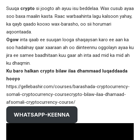
Suuqa
crypto
si joogto ah ayuu isu beddelaa. Wax cusub ayaa
soo baxa maalin kasta. Raac warbaahinta lagu kalsoon yahay,
ka qayb qaado kooxo wax-barasho, oo sii horumari
aqoontaada.
Ogow
inta qaab ee suuqan looga shaqaysan karo ee aan ka
soo hadalnay qaar xaaraan ah oo diinteennu oggolayn ayaa ku
jira ee samee baadhitaan kuu gaar ah inta aad mid ka mid ah
ku dhaqmin.
Ku baro halkan crypto bilaw ilaa dhammaad luqaddaada
hooyo
https://gellebashir.com/courses/barashada-cryptocurrency-
somali-cryptocurrency-coursecrypto-bilaw-ilaa-dhamaad-
afsomali-cryptocurrency-course/
WHATSAPP-KEENNA