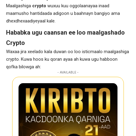
Maalgashiga
crypto
wuxuu kuu oggolaanayaa inaad
maamusho hantidaada adigoon u baahnayn bangiyo ama
dhexdhexaadiyeyaal kale.
Hababka ugu caansan ee loo maalgashado
Crypto
Waxaa jira xeelado kala duwan oo loo isticmaalo maalgashiga
crypto. Kuwa hoos ku qoran ayaa ah kuwa ugu habboon
qofka bilowga ah:
- AVAILABLE -