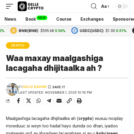
Aa
NEW
News
Book
Course
Exchanges
Sponsore
BNB(BNB)
0.56%
USDC(USDC)
0.01%
X
$595.68
$1.00
CRYPTO
Waa maxay maalgashiga
lacagaha dhijitaalka ah ?
BY
GELLE BASHIR
LAST UPDATED: NOVEMBER 1, 2025 10:16 PM
Maalgashiga lacagaha dhijitaalka ah (
crypto
) wuxuu noqday
mowduuc si weyn loo hadal hayo dunida oo dhan, iyadoo
malaayiin qof ay iibsadaan lacagahaas si ay u
kobciyaan