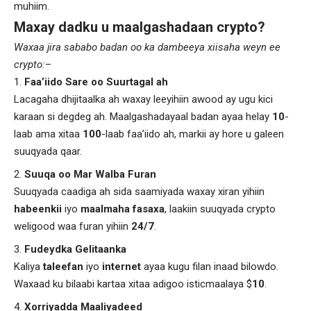
muhiim.
Maxay dadku u maalgashadaan crypto?
Waxaa jira sababo badan oo ka dambeeya xiisaha weyn ee
crypto:
–
Faa’iido Sare oo Suurtagal ah
Lacagaha dhijitaalka ah waxay leeyihiin awood ay ugu kici
karaan si degdeg ah. Maalgashadayaal badan ayaa helay
10
-
laab ama xitaa
100
-laab faa’iido ah, markii ay hore u galeen
suuqyada qaar.
Suuqa oo Mar Walba Furan
Suuqyada caadiga ah sida saamiyada waxay xiran yihiin
habeenkii
iyo
maalmaha fasaxa
, laakiin suuqyada crypto
weligood waa furan yihiin
24/7
.
Fudeydka Gelitaanka
Kaliya
taleefan
iyo
internet
ayaa kugu filan inaad bilowdo.
Waxaad ku bilaabi kartaa xitaa adigoo isticmaalaya $
10
.
Xorriyadda Maaliyadeed