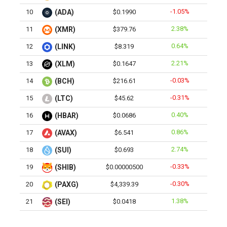
-1.05%
10
(ADA)
$0.1990
2.38%
11
(XMR)
$379.76
0.64%
12
(LINK)
$8.319
2.21%
13
(XLM)
$0.1647
-0.03%
14
(BCH)
$216.61
-0.31%
15
(LTC)
$45.62
0.40%
16
(HBAR)
$0.0686
0.86%
17
(AVAX)
$6.541
2.74%
18
(SUI)
$0.693
-0.33%
19
(SHIB)
$0.00000500
-0.30%
20
(PAXG)
$4,339.39
1.38%
21
(SEI)
$0.0418