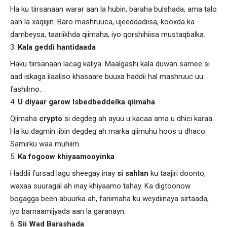
Ha ku tiirsanaan warar aan la hubin, baraha bulshada, ama talo
aan la xaqiijin. Baro mashruuca, ujeeddadiisa, kooxda ka
dambeysa, taariikhda qiimaha, iyo qorshihiisa mustaqbalka.
Kala geddi hantidaada
Haku tiirsanaan lacag kaliya. Maalgashi kala duwan samee si
aad iskaga ilaaliso khasaare buuxa haddii hal mashruuc uu
fashilmo.
U diyaar garow Isbedbeddelka qiimaha
Qiimaha
crypto
si degdeg ah ayuu u kacaa ama u dhici karaa.
Ha ku dagmin iibin degdeg ah marka qiimuhu hoos u dhaco.
Samirku waa muhiim.
Ka fogoow khiyaamooyinka
Haddii fursad lagu sheegay inay
si sahlan
ku taajiri doonto,
waxaa suuragal ah inay khiyaamo tahay. Ka digtoonow
bogagga been abuurka ah, fariimaha ku weydiinaya sirtaada,
iyo barnaamijyada aan la garanayn.
Sii Wad Barashada