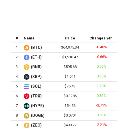
#
Name
Price
Changes 24h
-0.40%
1
(BTC)
$64,975.34
-0.66%
2
(ETH)
$1,918.47
0.56%
3
(BNB)
$595.68
0.36%
4
(XRP)
$1.041
2.10%
5
(SOL)
$75.43
0.32%
6
(TRX)
$0.3286
-3.71%
7
(HYPE)
$54.56
0.63%
8
(DOGE)
$0.0704
-2.21%
9
(ZEC)
$499.77