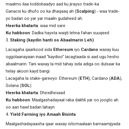
maalmo ilaa toddobaadyo aad ku jirayso trade-ka.
Ganacsi ku dhufo oo ka dhaqaaq ah (
Scalping
):- waa trade-
yo badan oo yar yar maalin gudaheed ah.
Heerka khatarta
: waa mid sare
Ku habboon
: Dadka haysta waqti lehna fahan suuqeed
Staking (kaydin hanti oo Abaalmarin Leh)
Lacagaha qaarkood sida
Ethereum
iyo
Cardano
waxay kuu
oggolaanayaan inaad “kaydiso” lacagtaada si aad ugu hesho
abaalmarin. Tani waxay la mid tahay sida adiga oo dulsaar ka
helay akoon kayd bangi.
Lacagaha la stake-gareeyo: Ethereum (
ETH
), Cardano (
ADA
),
Solana (
SOL
)
Heerka khatarta
: Dhexdhexaad
Ku habboon
: Maalgashadayaal raba dakhli yar oo joogto ah
oo aan hawl badan lahayn
Yield Farming iyo Amaah Bixinta
Maalgashadayaasha qaar waxay isticmaalaan barnaamijyada