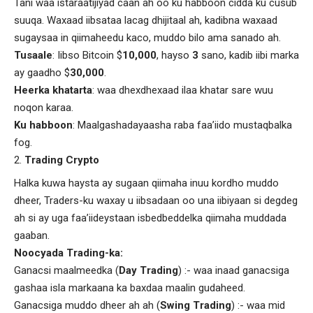
Tani waa istaraatijiyad caan ah oo ku habboon cidda ku cusub
suuqa. Waxaad iibsataa lacag dhijitaal ah, kadibna waxaad
sugaysaa in qiimaheedu kaco, muddo bilo ama sanado ah.
Tusaale
: Iibso Bitcoin $
10,000
, hayso
3
sano, kadib iibi marka
ay gaadho $
30,000
.
Heerka khatarta
: waa dhexdhexaad ilaa khatar sare wuu
noqon karaa.
Ku habboon
: Maalgashadayaasha raba faa’iido mustaqbalka
fog.
Trading Crypto
Halka kuwa haysta ay sugaan qiimaha inuu kordho muddo
dheer, Traders-ku waxay u iibsadaan oo una iibiyaan si degdeg
ah si ay uga faa’iideystaan isbedbeddelka qiimaha muddada
gaaban.
Noocyada Trading-ka:
Ganacsi maalmeedka (
Day
Trading
) :- waa inaad ganacsiga
gashaa isla markaana ka baxdaa maalin gudaheed.
Ganacsiga muddo dheer ah ah (
Swing Trading
) :- waa mid