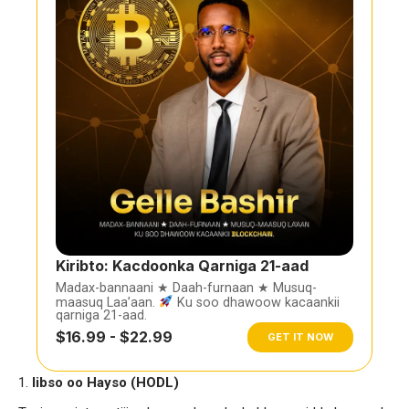
Kiribto: Kacdoonka Qarniga 21-aad
Madax-bannaani ★ Daah-furnaan ★ Musuq-
maasuq Laa’aan.
Ku soo dhawoow kacaankii
qarniga 21-aad.
$16.99 - $22.99
GET IT NOW
Iibso oo Hayso (HODL)